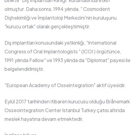
birlikte "Diş İmplantları Kliniği" kurulmasında etkin
olmuştur. Daha sonra, 1994 yılında, " Cosmodent
Dişhekimliği ve İmplantoloji Merkezini’nin kuruluşunu
"kurucu ortak" olarak gerçekleştirmiştir.
Diş implantları konusundaki yetkinliği, "International
Congress of Oral Implantologists " (ICOI ) örgütünce,
1991 yılında Fellow" ve 1993 yılında da "Diplomat" payesi ile
belgelendirilmiştir.
"European Academy of Osseintegration" aktif üyesidir.
Eylül 2017 tarihinden itibaren kurucusu olduğu Brånemark
Osseointegration Center Istanbul Turkey çatısı altında
meslek hayatına devam etmektedir.